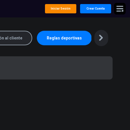
Iniciar Sesión
Crear Cuenta
n al cliente
Reglas deportivas
Reglas del 